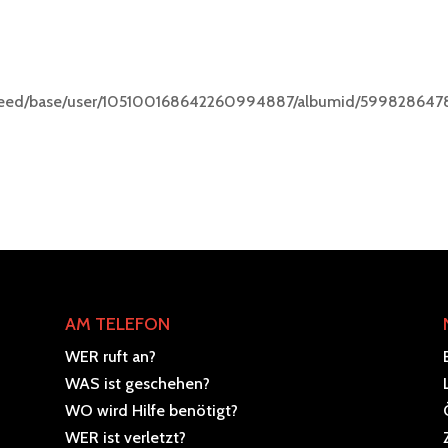
a/feed/base/user/105100168642260994887/albumid/59982864
AM TELEFON
WER ruft an?
WAS ist geschehen?
WO wird Hilfe benötigt?
WER ist verletzt?