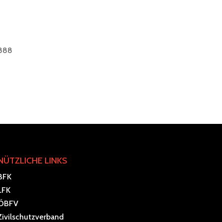
7888
NÜTZLICHE LINKS
BFK
LFK
ÖBFV
Zivilschutzverband