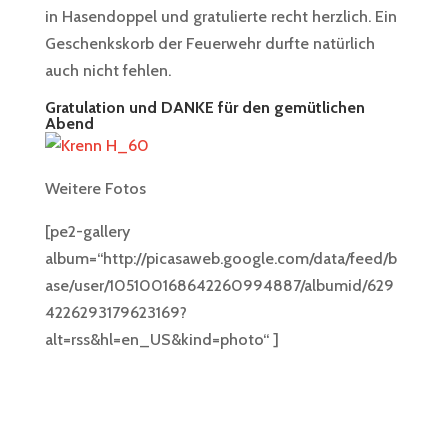
in Hasendoppel und gratulierte recht herzlich. Ein
Geschenkskorb der Feuerwehr durfte natürlich
auch nicht fehlen.
Gratulation und DANKE für den gemütlichen
Abend
Weitere Fotos
[pe2-gallery
album=“http://picasaweb.google.com/data/feed/b
ase/user/105100168642260994887/albumid/629
4226293179623169?
alt=rss&hl=en_US&kind=photo“ ]