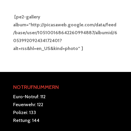
[pe2-gallery
album=“http://picasaweb.google.com/data/feed
/base/user/105100168642260994887/albumid/6
053992092434172401?
alt=rss&hl=en_US&kind=photo“ ]
NOTRUFNUMMERN
Euro-Notruf: 112
Feuerwehr: 122
Polizei: 133
Rettung: 144