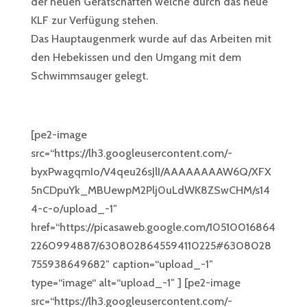
der neuen Gerätschaften welche durch das neue
KLF zur Verfügung stehen.
Das Hauptaugenmerk wurde auf das Arbeiten mit
den Hebekissen und den Umgang mit dem
Schwimmsauger gelegt.
[pe2-image
src=“https://lh3.googleusercontent.com/-
byxPwagqmIo/V4qeu26sJlI/AAAAAAAAW6Q/XFX
5nCDpuYk_MBUewpM2Plj0uLdWK8ZSwCHM/s14
4-c-o/upload_-1″
href=“https://picasaweb.google.com/10510016864
2260994887/6308028645594110225#6308028
755938649682″ caption=“upload_-1″
type=“image“ alt=“upload_-1″ ] [pe2-image
src=“https://lh3.googleusercontent.com/-