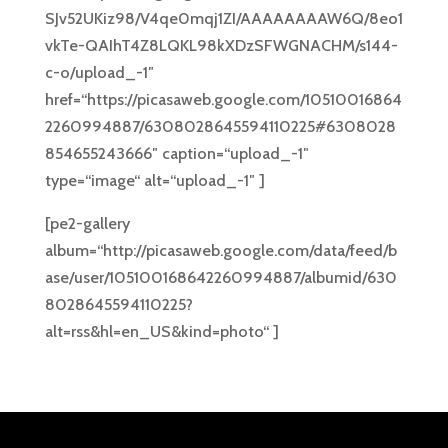
SJv52UKiz98/V4qe0mqj1ZI/AAAAAAAAW6Q/8eo1
vkTe-QAIhT4Z8LQKL98kXDzSFWGNACHM/s144-
c-o/upload_-1″
href=“https://picasaweb.google.com/10510016864
2260994887/6308028645594110225#6308028
854655243666″ caption=“upload_-1″
type=“image“ alt=“upload_-1″ ]
[pe2-gallery
album=“http://picasaweb.google.com/data/feed/b
ase/user/105100168642260994887/albumid/630
8028645594110225?
alt=rss&hl=en_US&kind=photo“ ]