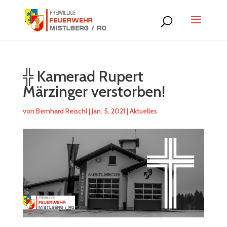
╬ Kamerad Rupert
Märzinger verstorben!
von
Bernhard Reischl
|
Jan. 5, 2021
|
Aktuelles