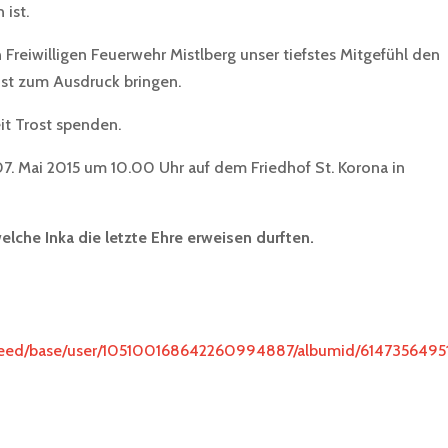
ist.
reiwilligen Feuerwehr Mistlberg unser tiefstes Mitgefühl den
ust zum Ausdruck bringen.
t Trost spenden.
7. Mai 2015 um 10.00 Uhr auf dem Friedhof St. Korona in
lche Inka die letzte Ehre erweisen durften.
/feed/base/user/105100168642260994887/albumid/6147356495