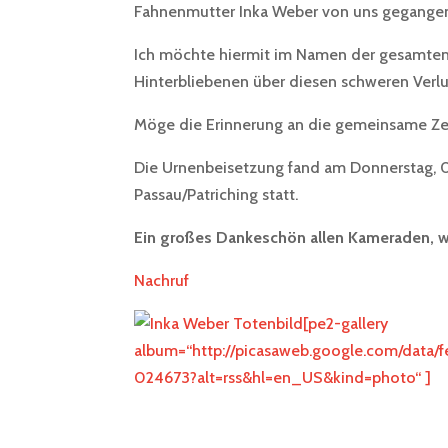
Fahnenmutter Inka Weber von uns gegangen 
Ich möchte hiermit im Namen der gesamten F
Hinterbliebenen über diesen schweren Verl
Möge die Erinnerung an die gemeinsame Zei
Die Urnenbeisetzung fand am Donnerstag, 0
Passau/Patriching statt.
Ein großes Dankeschön allen Kameraden, we
Nachruf
[pe2-gallery
album=“http://picasaweb.google.com/data
024673?alt=rss&hl=en_US&kind=photo“ ]