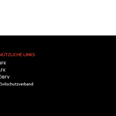
NÜTZLICHE LINKS
BFK
LFK
ÖBFV
Zivilschutzverband