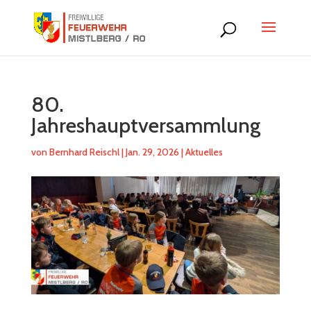
80.
Jahreshauptversammlung
von
Bernhard Reischl
|
Jan. 29, 2026
|
Aktuelles